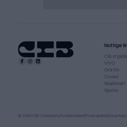
Nuttige li
CIB organis
VIVO
Oris NV
Covast
RealSmart
Spotto
© 2026 CIB Community
Cookie beleid
Privacybeleid
Uw privac