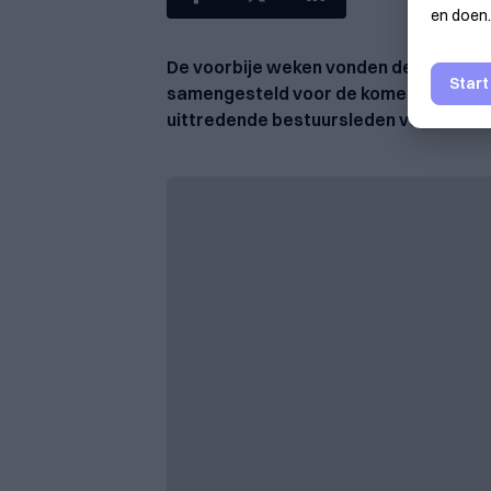
en doen.
De voorbije weken vonden de bestuurd
Start
samengesteld voor de komende bestuu
uittredende bestuursleden voor hun 