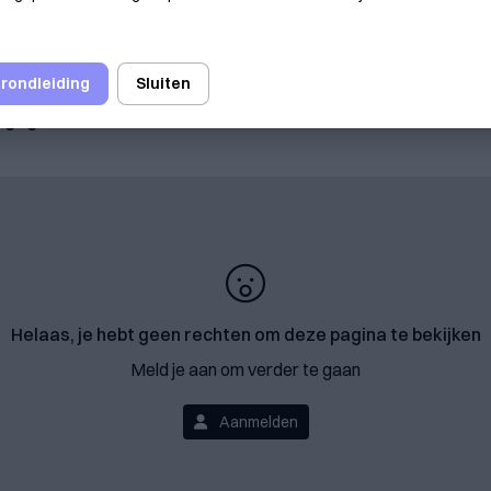
ersverkiezingen plaats binnen ORIS, VIVO en VSKC. Daarb
 rondleiding
Sluiten
rsperiode. We feliciteren alle verkozen bestuurders met
engagement.
Helaas, je hebt geen rechten om deze pagina te bekijken
Meld je aan om verder te gaan
Aanmelden