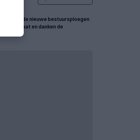
ij werden de nieuwe bestuursploegen
 hun mandaat en danken de