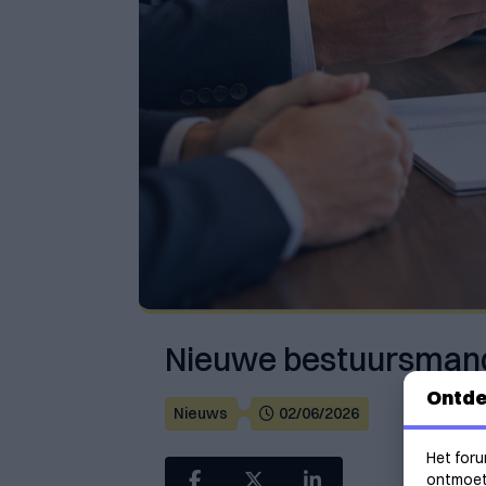
Nieuwe bestuursmand
Ontde
Nieuws
02/06/2026
Het foru
ontmoeti