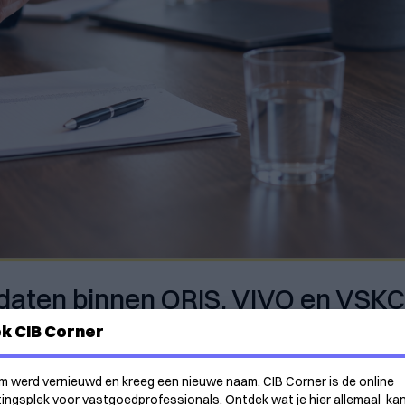
aten binnen ORIS, VIVO en VSKC
k CIB Corner
m werd vernieuwd en kreeg een nieuwe naam. CIB Corner is de online
ngsplek voor vastgoedprofessionals. Ontdek wat je hier allemaal ka