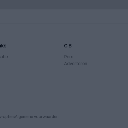
nks
CIB
atie
Pers
Adverteren
y-opties
Algemene voorwaarden