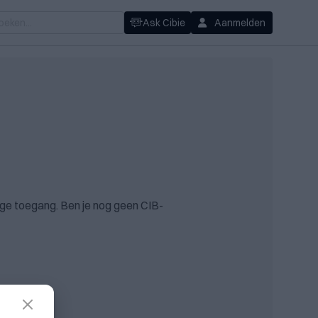
Ask Cibie
Aanmelden
ge toegang. Ben je nog geen CIB-