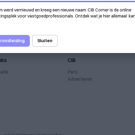
m werd vernieuwd en kreeg een nieuwe naam. CIB Corner is de online
ngsplek voor vastgoedprofessionals. Ontdek wat je hier allemaal ka
 rondleiding
Sluiten
nks
CIB
atie
Pers
Adverteren