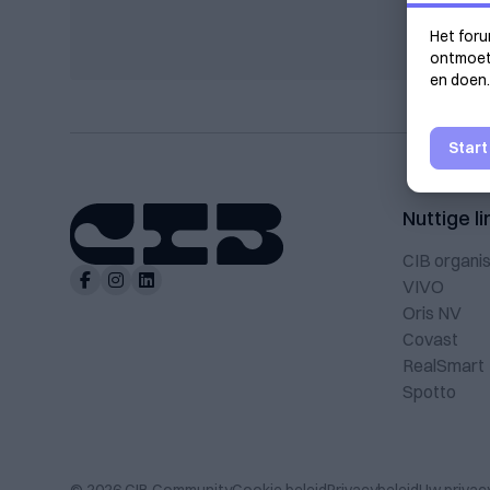
Het foru
ontmoeti
en doen.
Start
Nuttige li
CIB organis
VIVO
Oris NV
Covast
RealSmart
Spotto