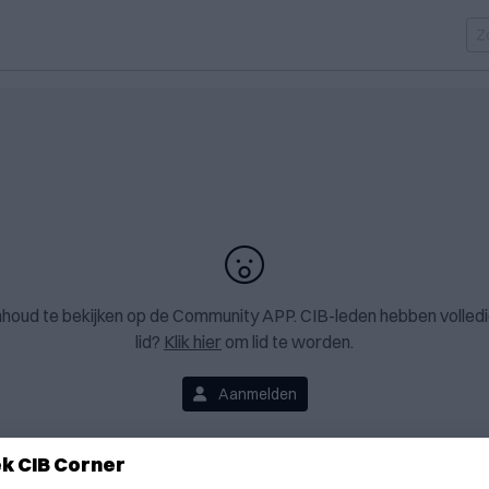
nhoud te bekijken op de Community APP. CIB-leden hebben volledi
lid?
Klik hier
om lid te worden.
Aanmelden
k CIB Corner