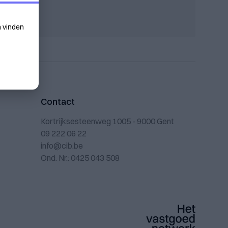
n vinden
Contact
Kortrijksesteenweg 1005 - 9000 Gent
09 222 06 22
info@cib.be
Ond. Nr.: 0425 043 508