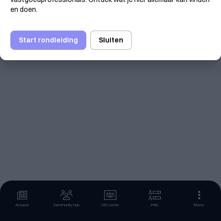
en doen.
Aanmelden
Start rondleiding
Sluiten
Actueel
Community hub
CIB Corner
Polls
Menu