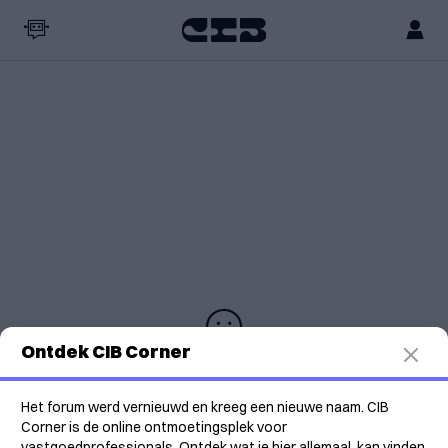
Ontdek CIB Corner
Gelieve aan te melden om deze inhoud te bekijken op de
Community APP. CIB-leden hebben volledige toegang. Ben
Het forum werd vernieuwd en kreeg een nieuwe naam. CIB
je nog geen CIB-lid?
Klik hier
om lid te worden.
Corner is de online ontmoetingsplek voor
vastgoedprofessionals. Ontdek wat je hier allemaal kan vinden