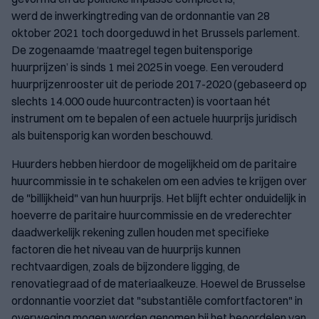
werd de inwerkingtreding van de ordonnantie van 28
oktober 2021 toch doorgeduwd in het Brussels parlement.
De zogenaamde ‘maatregel tegen buitensporige
huurprijzen’ is sinds 1 mei 2025 in voege. Een verouderd
huurprijzenrooster uit de periode 2017-2020 (gebaseerd op
slechts 14.000 oude huurcontracten) is voortaan hét
instrument om te bepalen of een actuele huurprijs juridisch
als buitensporig kan worden beschouwd.
Huurders hebben hierdoor de mogelijkheid om de paritaire
huurcommissie in te schakelen om een advies te krijgen over
de "billijkheid" van hun huurprijs. Het blijft echter onduidelijk in
hoeverre de paritaire huurcommissie en de vrederechter
daadwerkelijk rekening zullen houden met specifieke
factoren die het niveau van de huurprijs kunnen
rechtvaardigen, zoals de bijzondere ligging, de
renovatiegraad of de materiaalkeuze. Hoewel de Brusselse
ordonnantie voorziet dat "substantiële comfortfactoren" in
overweging mogen worden genomen bij het beoordelen van