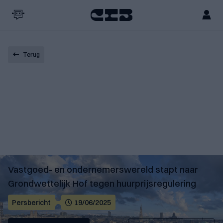
Terug
Vastgoed- en ondernemerswereld stapt naar
Grondwettelijk Hof tegen huurprijsregulering
Persbericht
19/06/2025