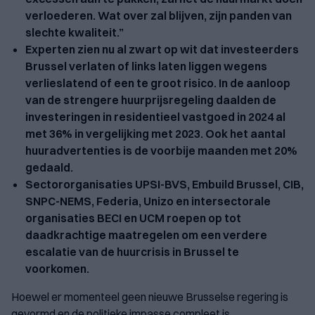
verloederen. Wat over zal blijven, zijn panden van
slechte kwaliteit.”
Experten zien nu al zwart op wit dat investeerders
Brussel verlaten of links laten liggen wegens
verlieslatend of een te groot risico. In de aanloop
van de strengere huurprijsregeling daalden de
investeringen in residentieel vastgoed in 2024 al
met 36% in vergelijking met 2023. Ook het aantal
huuradvertenties is de voorbije maanden met 20%
gedaald.
Sectororganisaties UPSI-BVS, Embuild Brussel, CIB,
SNPC-NEMS, Federia, Unizo en intersectorale
organisaties BECI en UCM roepen op tot
daadkrachtige maatregelen om een verdere
escalatie van de huurcrisis in Brussel te
voorkomen.
Hoewel er momenteel geen nieuwe Brusselse regering is
gevormd en de politieke impasse compleet is,