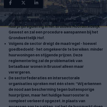
Verken met Cibie
De vastgoed- en ondernemerswereld bundelt
massaal de krachten tegen de nieuwe
huurprijsregulering in het Brussels Hoofdstedelijk
Gewest en zal een procedure aanspannen bij het
Grondwettelijk Hof.
Volgens de sector dreigt de maatregel - hoewel
goedbedoeld - het omgekeerde te bereiken: minder
huurwoningen en stijgende prijzen. Deze
reglementering zal de problematiek van
betaalbaar wonen in Brussel alleen maar
verergeren.
De sectorfederaties en intersectorale
organisaties spreken met één stem: “Wij erkennen
de nood aan bescherming tegen buitensporige
huurprijzen, maar het huidige huurrooster is
compleet verkeerd opgezet. In plaats van
excessen aan te pakken, zal het de huurmarkt doen