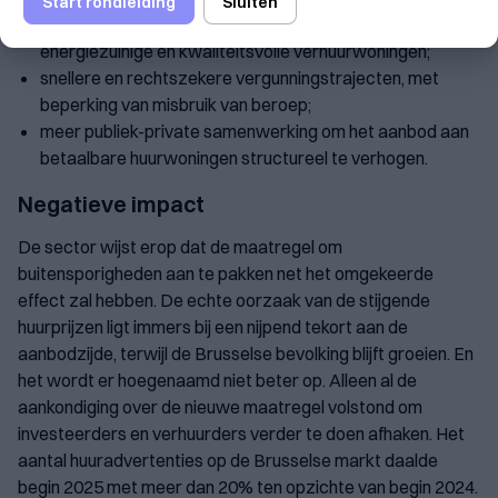
Start rondleiding
Sluiten
een verlaagde onroerende voorheffing voor
energiezuinige en kwaliteitsvolle verhuurwoningen;
snellere en rechtszekere vergunningstrajecten, met
beperking van misbruik van beroep;
meer publiek-private samenwerking om het aanbod aan
betaalbare huurwoningen structureel te verhogen.
Negatieve impact
De sector wijst erop dat de maatregel om
buitensporigheden aan te pakken net het omgekeerde
effect zal hebben. De echte oorzaak van de stijgende
huurprijzen ligt immers bij een nijpend tekort aan de
aanbodzijde, terwijl de Brusselse bevolking blijft groeien. En
het wordt er hoegenaamd niet beter op. Alleen al de
aankondiging over de nieuwe maatregel volstond om
investeerders en verhuurders verder te doen afhaken. Het
aantal huuradvertenties op de Brusselse markt daalde
begin 2025 met meer dan 20% ten opzichte van begin 2024.