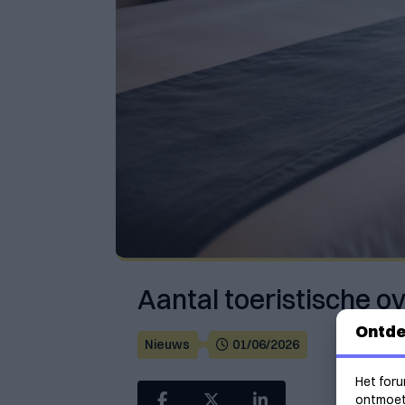
Aantal toeristische ov
Ontde
Nieuws
01/06/2026
Het foru
ontmoeti