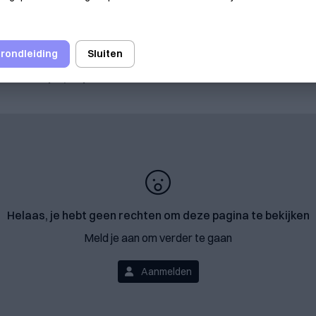
in februari 2026 in totaal 2.465.370 overnachtingen. Dat bli
 rondleiding
Sluiten
andeel van de overnachtingen (52,8%), gevolgd door vakan
ementen (13,3%).
Helaas, je hebt geen rechten om deze pagina te bekijken
Meld je aan om verder te gaan
Aanmelden