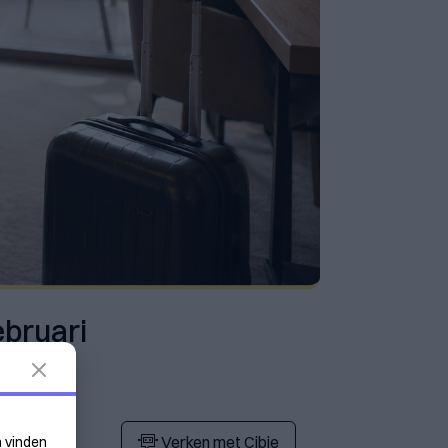
ebruari
Verken met Cibie
n vinden