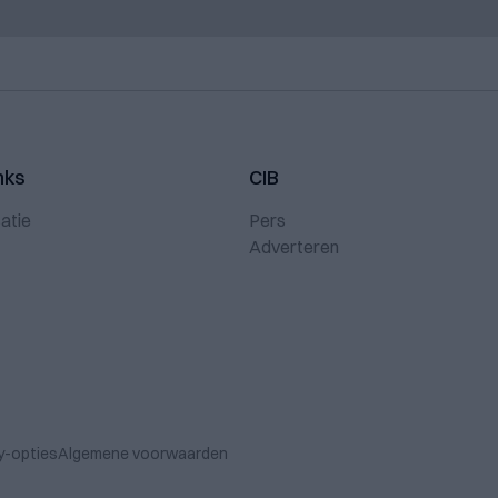
nks
CIB
atie
Pers
Adverteren
y-opties
Algemene voorwaarden