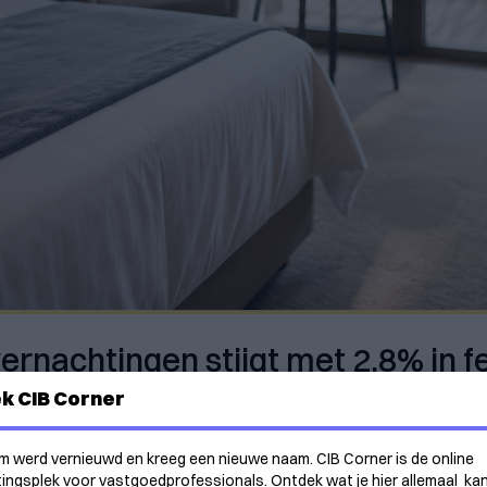
ernachtingen stijgt met 2,8% in f
k CIB Corner
m werd vernieuwd en kreeg een nieuwe naam. CIB Corner is de online
ngsplek voor vastgoedprofessionals. Ontdek wat je hier allemaal ka