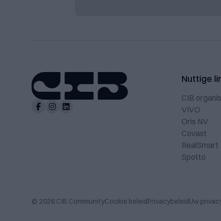
Nuttige li
CIB organis
VIVO
Oris NV
Covast
RealSmart
Spotto
© 2026 CIB Community
Cookie beleid
Privacybeleid
Uw privac