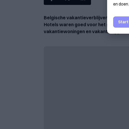
en doen.
Belgische vakantieverblijven noteerden 
Start
Hotels waren goed voor het grootste a
vakantiewoningen en vakantieappart