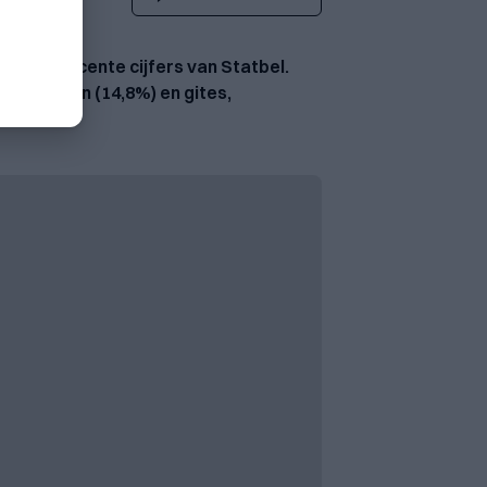
jkt uit recente cijfers van Statbel.
tieparken (14,8%) en gites,