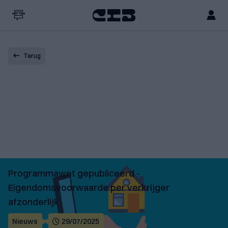
Terug
Programmawet gepubliceerd -
Eigendomsvoorwaarde per verkrijger
afzonderlijk
Nieuws
29/07/2025