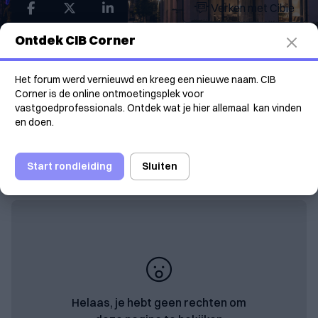
Verken met Cibie
Ontdek CIB Corner
Met een nieuwe ordonnantie voert het Brussels
Hoofdstedelijk Gewest vanaf 1 oktober 2026 het
‘agent of change’-principe in het Brussels Wetboek
Het forum werd vernieuwd en kreeg een nieuwe naam. CIB
Corner is de online ontmoetingsplek voor
van Ruimtelijke Ordening (BWRO) en de Brusselse
vastgoedprofessionals. Ontdek wat je hier allemaal kan vinden
Huisvestingscode in. De maatregel beoogt een beter
en doen.
evenwicht tussen enerzijds de horeca- en
uitgaanssector en anderzijds het recht van
omwonenden op nachtrust.
Start rondleiding
Sluiten
Helaas, je hebt geen rechten om