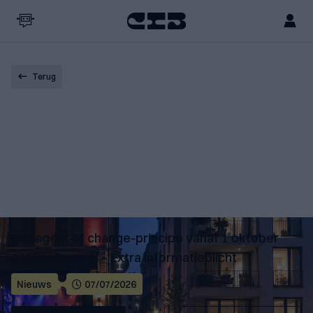
Terug
Het agent of change-principe vanaf 1 oktober
2026 in Brussel – Extra informatieplicht
Nieuws
07/07/2026