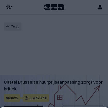
Terug
Uitstel Brusselse huurprijsaanpassing zorgt voor
kritiek
Nieuws
11/05/2026