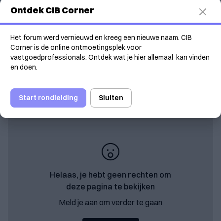
Verken met Cibie
Ontdek CIB Corner
De Brusselse staatssecretaris voor Huisvesting,
Het forum werd vernieuwd en kreeg een nieuwe naam. CIB
Karine Lalieux, stelt de aanpassing van de Brusselse
Corner is de online ontmoetingsplek voor
huurprijsreferentieroosters uit. Dat meldt de
vastgoedprofessionals. Ontdek wat je hier allemaal kan vinden
Franstalige eigenaarsorganisatie SNPC-NEMS in een
en doen.
persbericht.
Start rondleiding
Sluiten
Helaas, je hebt geen rechten om
deze pagina te bekijken
Meld je aan om verder te gaan