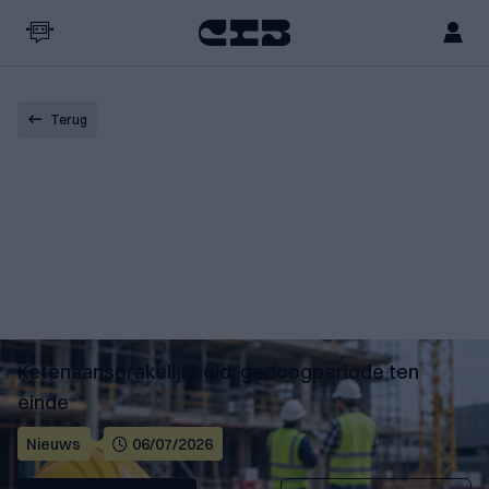
Terug
Ketenaansprakelijkheid: gedoogperiode ten
einde
Nieuws
06/07/2026