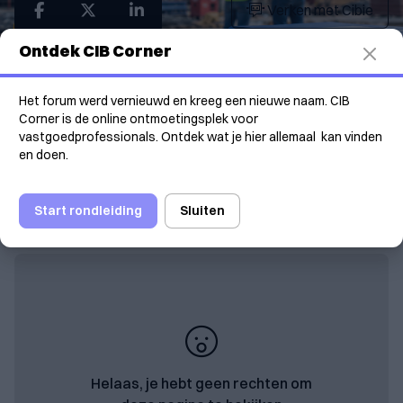
Verken met Cibie
Ontdek CIB Corner
Sinds 1 januari 2026 is in Vlaanderen een uitbreiding
van de ketenaansprakelijkheid bij illegale
tewerkstelling in werking getreden. Deze wetgeving
Het forum werd vernieuwd en kreeg een nieuwe naam. CIB
Corner is de online ontmoetingsplek voor
is bedoeld om illegale tewerkstelling van
vastgoedprofessionals. Ontdek wat je hier allemaal kan vinden
buitenlandse werknemers in risicosectoren – zoals
en doen.
onder meer de bouw en de schoonmaak – tegen te
gaan. Tot 30 juni 2026 hanteerde het departement
Werk nog een gedoogperiode.
Start rondleiding
Sluiten
Helaas, je hebt geen rechten om