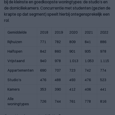
bij de kleinste en goedkoopste woningtypes: de studio’s en
de domiciliekamers. Concurrentie met studenten (gezien de
krapte op dat segment) speelt hierbij ontegensprekelijk een
rol.
Gemiddelde
2018
2019
2020
2021
2022
Rijhuizen
771
782
809
841
886
Halfopen
842
860
901
935
978
Vrijstaand
940
978
1.013
1.053
1.115
Appartementen
690
707
723
742
774
Studio's
476
488
493
476
523
Kamers
353
390
412
406
441
Alle
726
744
761
778
816
woningtypes