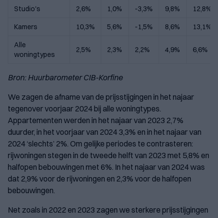
Studio's
2,6%
1,0%
-3,3%
9,8%
12,8%
Kamers
10,3%
5,6%
-1,5%
8,6%
13,1%
Alle
2,5%
2,3%
2,2%
4,9%
6,6%
woningtypes
Bron: Huurbarometer CIB-Korfine
We zagen de afname van de prijsstijgingen in het najaar
tegenover voorjaar 2024 bij alle woningtypes.
Appartementen werden in het najaar van 2023 2,7%
duurder, in het voorjaar van 2024 3,3% en in het najaar van
2024 ‘slechts’ 2%. Om gelijke periodes te contrasteren:
rijwoningen stegen in de tweede helft van 2023 met 5,8% en
halfopen bebouwingen met 6%. In het najaar van 2024 was
dat 2,9% voor de rijwoningen en 2,3% voor de halfopen
bebouwingen.
Net zoals in 2022 en 2023 zagen we sterkere prijsstijgingen