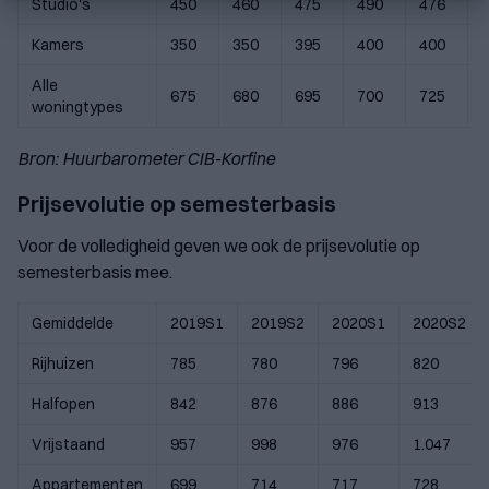
Studio's
450
460
475
490
476
Kamers
350
350
395
400
400
Alle
675
680
695
700
725
woningtypes
Bron: Huurbarometer CIB-Korfine
Prijsevolutie op semesterbasis
Voor de volledigheid geven we ook de prijsevolutie op
semesterbasis mee.
Gemiddelde
2019S1
2019S2
2020S1
2020S2
Rijhuizen
785
780
796
820
Halfopen
842
876
886
913
Vrijstaand
957
998
976
1.047
Appartementen
699
714
717
728