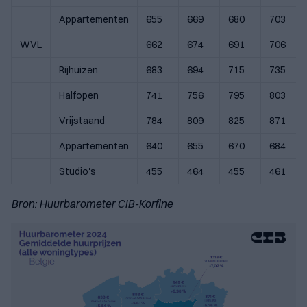
Appartementen
655
669
680
703
WVL
662
674
691
706
Rijhuizen
683
694
715
735
Halfopen
741
756
795
803
Vrijstaand
784
809
825
871
Appartementen
640
655
670
684
Studio's
455
464
455
461
Bron: Huurbarometer CIB-Korfine