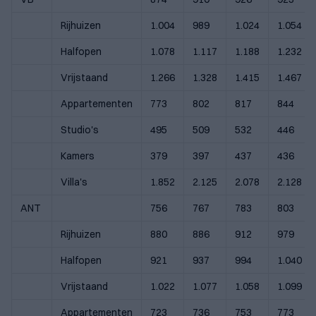
Rijhuizen
1.004
989
1.024
1.054
Halfopen
1.078
1.117
1.188
1.232
Vrijstaand
1.266
1.328
1.415
1.467
Appartementen
773
802
817
844
Studio's
495
509
532
446
Kamers
379
397
437
436
Villa's
1.852
2.125
2.078
2.128
ANT
756
767
783
803
Rijhuizen
880
886
912
979
Halfopen
921
937
994
1.040
Vrijstaand
1.022
1.077
1.058
1.099
Appartementen
723
736
753
773