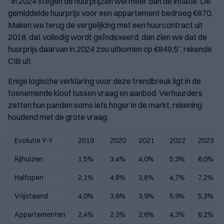
“In 2024 stegen de huurprijzen wel meer dan de inflatie. De
gemiddelde huurprijs voor een appartement bedroeg €870.
Maken we terug de vergelijking met een huurcontract uit
2018, dat volledig wordt geïndexeerd, dan zien we dat de
huurprijs daarvan in 2024 zou uitkomen op €849,5”, rekende
CIB uit.
Enige logische verklaring voor deze trendbreuk ligt in de
toenemende kloof tussen vraag en aanbod. Verhuurders
zetten hun panden soms iets hoger in de markt, rekening
houdend met de grote vraag.
Evolutie Y-Y
2019
2020
2021
2022
2023
Rijhuizen
1,5%
3,4%
4,0%
5,3%
6,0%
Halfopen
2,1%
4,8%
3,8%
4,7%
7,2%
Vrijstaand
4,0%
3,6%
3,9%
5,9%
5,3%
Appartementen
2,4%
2,3%
2,6%
4,3%
6,2%