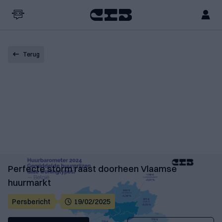
Terug
Perfecte storm raast doorheen Vlaamse
huurmarkt
Persbericht
19/02/2025