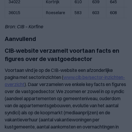
34022
Kortrijk
610
639
645
6
36015
Roeselare
583
603
608
6
Bron: CIB – Korfine
Aanvullend
CIB-website verzamelt voortaan facts en
figures over de vastgoedsector
Voortaan vind je op de CIB-website een afzonderlijke
pagina met sectorinzichten (
www.cib.be/sector-inzichten-
overzicht
). Daar verzamelen we enkele key facts en figures
over de vastgoedsector. We zoomen er zowel in op syndic
(aandeel appartementen op gemeenteniveau, ouderdom
van de appartementsgebouwen, evolutie van het aantal
syndici) als op de koopmarkt (mediaanprijzen) en de
vakantieverhuur (aantal vakantiewoningen per
kustgemeente, aantal aankomsten en overnachtingen in