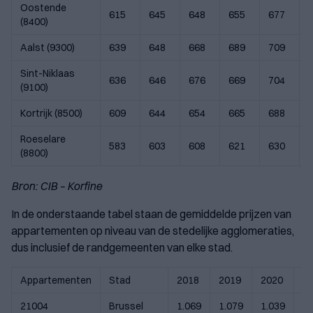
Oostende
615
645
648
655
677
(8400)
Aalst (9300)
639
648
668
689
709
Sint-Niklaas
636
646
676
669
704
(9100)
Kortrijk (8500)
609
644
654
665
688
Roeselare
583
603
608
621
630
(8800)
Bron: CIB – Korfine
In de onderstaande tabel staan de gemiddelde prijzen van
appartementen op niveau van de stedelijke agglomeraties,
dus inclusief de randgemeenten van elke stad.
Appartementen
Stad
2018
2019
2020
2
21004
Brussel
1.069
1.079
1.039
1.