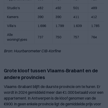
Studio's
482
492
501
489
Kamers
390
390
411
412
Villa's
1.696
1.799
1.639
1.785
Alle
737
750
757
764
woningtypes
Bron: Huurbarometer CIB-Korfine
Grote kloof tussen Vlaams-Brabant en de
andere provincies
Vlaams-Brabant blijft de duurste provincie om te huren. Er
wordt in 2024 gemiddeld meer dan €1.000 betaald voor een
appartement. In Antwerpen is de kloof genomen van de
€900. In geen enkele provincie ligt de gemiddelde prijs voor