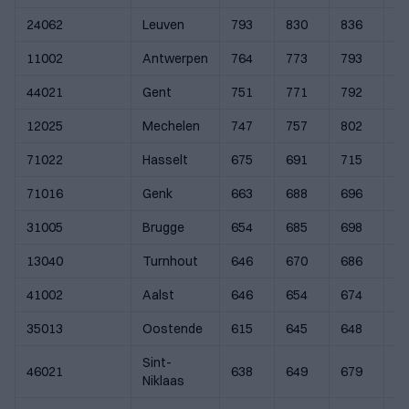
24062
Leuven
793
830
836
8
11002
Antwerpen
764
773
793
8
44021
Gent
751
771
792
8
12025
Mechelen
747
757
802
8
71022
Hasselt
675
691
715
7
71016
Genk
663
688
696
7
31005
Brugge
654
685
698
6
13040
Turnhout
646
670
686
7
41002
Aalst
646
654
674
6
35013
Oostende
615
645
648
6
Sint-
46021
638
649
679
6
Niklaas