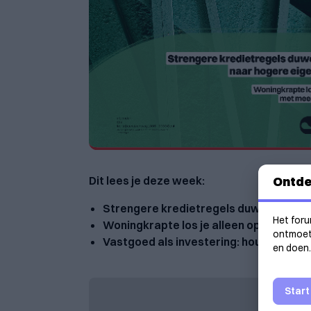
Ontde
Dit lees je deze week:
Strengere kredietregels duwen kopers
Het foru
Woningkrapte los je alleen op met me
ontmoeti
Vastgoed als investering: houd rekeni
en doen.
Start