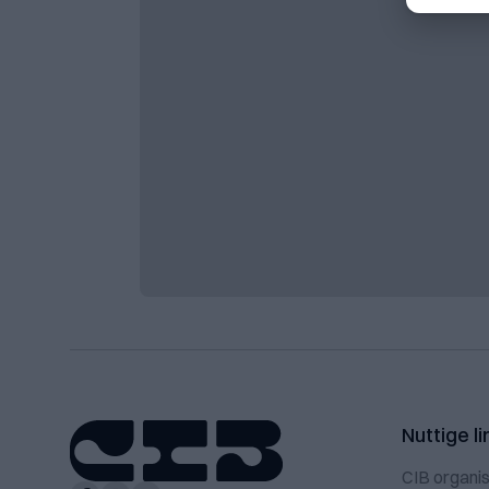
Nuttige li
CIB organis