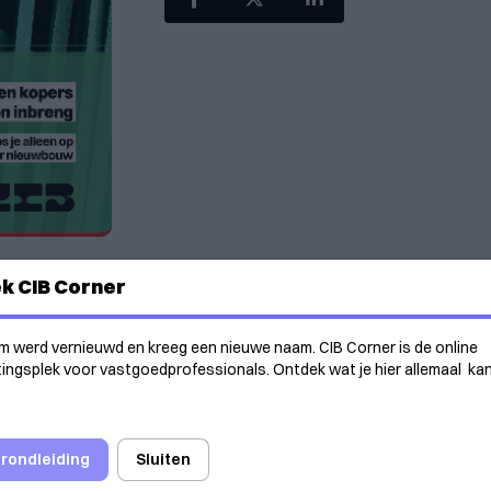
k CIB Corner
 naar hogere eigen inbreng
m werd vernieuwd en kreeg een nieuwe naam. CIB Corner is de online
er nieuwbouw
ngsplek voor vastgoedprofessionals. Ontdek wat je hier allemaal ka
ng met deze invloedsfactoren
 rondleiding
Sluiten