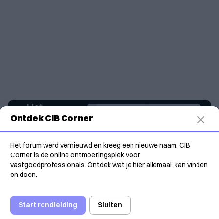
CIB info 107
Ontdek CIB Corner
29/06/2025
Download
Het forum werd vernieuwd en kreeg een nieuwe naam. CIB
Corner is de online ontmoetingsplek voor
vastgoedprofessionals. Ontdek wat je hier allemaal kan vinden
en doen.
Start rondleiding
Sluiten