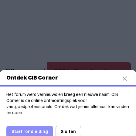
CIB memorandum 2024 - Omdat vastgoed
Ontdek CIB Corner
ons allemaal aanbelangt
24/06/2023
Download
Het forum werd vernieuwd en kreeg een nieuwe naam. CIB
Corner is de online ontmoetingsplek voor
vastgoedprofessionals. Ontdek wat je hier allemaal kan vinden
en doen.
Start rondleiding
Sluiten