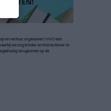
op en verhuur, organiseert VIVO een
aarbij we nog breder en interactiever te
e regelmatig terugkomen op de