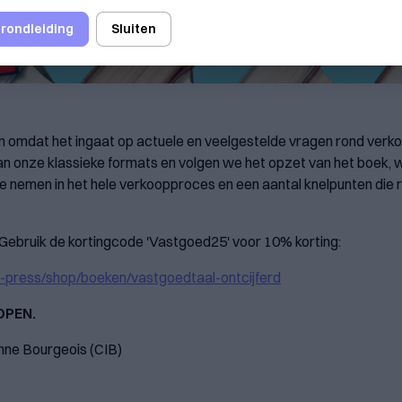
 rondleiding
Sluiten
 omdat het ingaat op actuele en veelgestelde vragen rond verko
n onze klassieke formats en volgen we het opzet van het boek, w
 te nemen in het hele verkoopproces en een aantal knelpunten di
 Gebruik de kortingcode 'Vastgoed25' voor 10% korting:
l-press/shop/boeken/vastgoedtaal-ontcijferd⁠
OPEN.
nne Bourgeois (CIB)