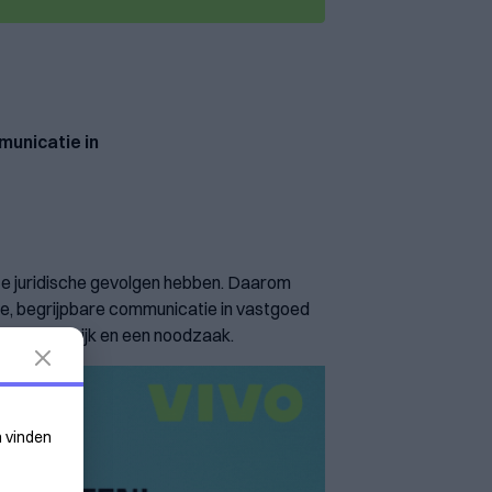
municatie in
te juridische gevolgen hebben. Daarom
re, begrijpbare communicatie in vastgoed
uit de praktijk en een noodzaak.
n vinden