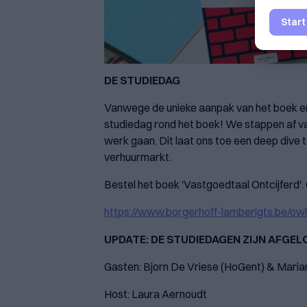
Start
DE STUDIEDAG
Vanwege de unieke aanpak van het boek en
studiedag rond het boek! We stappen af va
werk gaan. Dit laat ons toe een deep dive
verhuurmarkt.
Bestel het boek 'Vastgoedtaal Ontcijferd'.
⁠⁠https://www.borgerhoff-lamberigts.be/ow
UPDATE: DE STUDIEDAGEN ZIJN AFGEL
Gasten: Bjorn De Vriese (HoGent) & Maria
Host: Laura Aernoudt