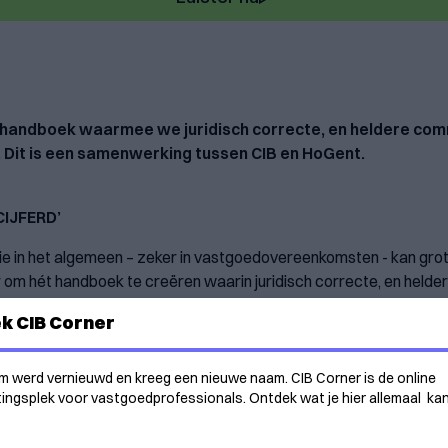
t handboek waarmee we juridisch correcte, en heldere com
Dit is een samenwerking tussen CIB en HoGent.
IJFERD’
e in het algemeen – zeker in vastgoedovereenkomsten - kan gro
 om hét handboek te creëren waarin juridisch correcte, en helde
ijferd’ is geen droge juridische uiteenzetting, maar vertrekt van
k CIB Corner
m werd vernieuwd en kreeg een nieuwe naam. CIB Corner is de online
ngsplek voor vastgoedprofessionals. Ontdek wat je hier allemaal ka