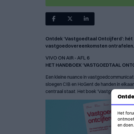
Ontdek ‘Vastgoedtaal Ontcijferd’: hé
vastgoedovereenkomsten ontrafelen. 
VIVO ON AIR - AFL 6
HET HANDBOEK ‘VASTGOEDTAAL ONTC
Een kleine nuance in vastgoedcommunicati
sloegen CIB en HoGent de handen in elkaar
centraal staat. Het boek ‘Vastgoedtaal ontc
Ontde
Het foru
ontmoeti
en doen.