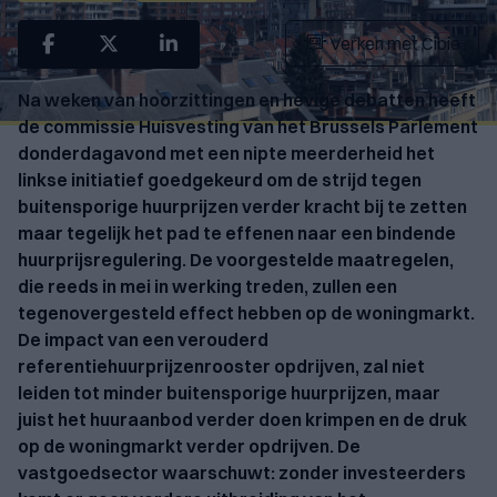
Verken met Cibie
Na weken van hoorzittingen en hevige debatten heeft
de commissie Huisvesting van het Brussels Parlement
donderdagavond met een nipte meerderheid het
linkse initiatief goedgekeurd om de strijd tegen
buitensporige huurprijzen verder kracht bij te zetten
maar tegelijk het pad te effenen naar een bindende
huurprijsregulering. De voorgestelde maatregelen,
die reeds in mei in werking treden, zullen een
tegenovergesteld effect hebben op de woningmarkt.
De impact van een verouderd
referentiehuurprijzenrooster opdrijven, zal niet
leiden tot minder buitensporige huurprijzen, maar
juist het huuraanbod verder doen krimpen en de druk
op de woningmarkt verder opdrijven. De
vastgoedsector waarschuwt: zonder investeerders