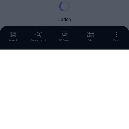
Laden
Actueel
Community hub
CIB Corner
Polls
Menu