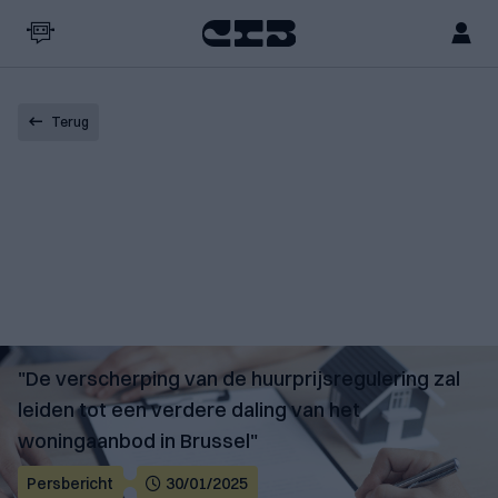
Terug
"De verscherping van de huurprijsregulering zal
leiden tot een verdere daling van het
woningaanbod in Brussel"
Persbericht
30/01/2025