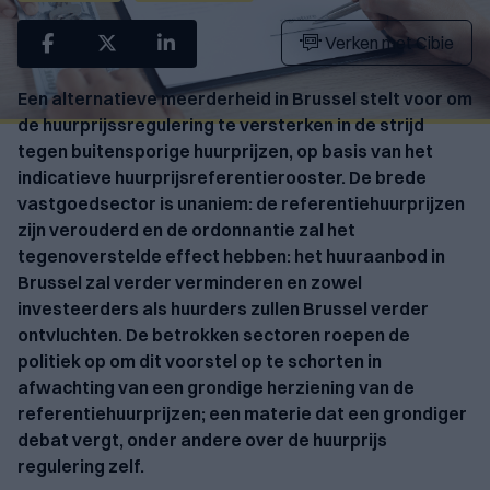
Verken met Cibie
Een alternatieve meerderheid in Brussel stelt voor om
de huurprijssregulering te versterken in de strijd
tegen buitensporige huurprijzen, op basis van het
indicatieve huurprijsreferentierooster. De brede
vastgoedsector is unaniem: de referentiehuurprijzen
zijn verouderd en de ordonnantie zal het
tegenoverstelde effect hebben: het huuraanbod in
Brussel zal verder verminderen en zowel
investeerders als huurders zullen Brussel verder
ontvluchten. De betrokken sectoren roepen de
politiek op om dit voorstel op te schorten in
afwachting van een grondige herziening van de
referentiehuurprijzen; een materie dat een grondiger
debat vergt, onder andere over de huurprijs
regulering zelf.