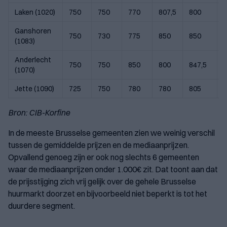
Laken (1020)
750
750
770
807,5
800
8
Ganshoren
750
730
775
850
850
(1083)
Anderlecht
750
750
850
800
847,5
(1070)
Jette (1090)
725
750
780
780
805
Bron: CIB-Korfine
In de meeste Brusselse gemeenten zien we weinig verschil
tussen de gemiddelde prijzen en de mediaanprijzen.
Opvallend genoeg zijn er ook nog slechts 6 gemeenten
waar de mediaanprijzen onder 1.000€ zit. Dat toont aan dat
de prijsstijging zich vrij gelijk over de gehele Brusselse
huurmarkt doorzet en bijvoorbeeld niet beperkt is tot het
duurdere segment.