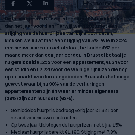
Verken met Cibie
De huurprijzen in Brussel stegen in 2024 minder snel
dan het jaar voordien. Terwijl we in 2023 met een
stijging van de huurprijzen van bijna 10% zaten,
klokken we nu af met een stijging van 5%. Wie in 2024
een nieuw huurcontract afsloot, betaalde €62 per
maand meer dan een jaar eerder. In Brussel betaal je
nu gemiddeld €1255 voor een appartement, €854 voor
een studio en €2.220 voor de weinige rijhuizen die nog
op de markt worden aangeboden. Brussel is het enige
gewest waar bijna 90% van de verhuringen
appartementen zijn én waar er minder eigenaars
(38%) zijn dan huurders (62%).
Gemiddelde huurprijs bedroeg vorig jaar €1.321 per
maand voor nieuwe contracten
Op twee jaar tijd stegen de huurprijzen met bijna 15%
Mediaan huurprijs bereikt €1.180. Stijging met 7,3%