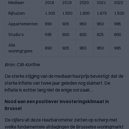
Mediaan
2018
2019
2020
2021
2022
Rijhuizen
1.300
1.550
1.600
1.675
1.500
Appartementen
890
925
950
950
995
Studio's
595
600
600
625
690
Alle
890
925
950
950
995
woningtypes
Bron: CIB-Korfine
De sterke stijging van de mediaan huurprijs bevestigt dat de
sterke inflatie van twee jaar geleden nog sluimert. De
inflatie is echter lang niet de enige oorzaak…
Nood aan een positiever investeringsklimaat in
Brussel
De cijfers uit deze Huurbarometer zetten op scherp met
welke fundamentele uitdagingen de Brusselse woningmarkt