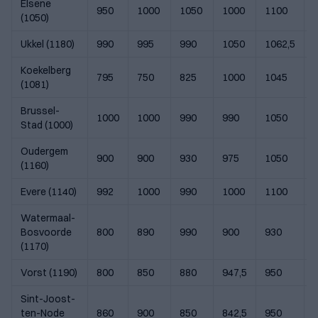
Elsene
950
1000
1050
1000
1100
(1050)
Ukkel (1180)
990
995
990
1050
1062,5
Koekelberg
795
750
825
1000
1045
(1081)
Brussel-
1000
1000
990
990
1050
Stad (1000)
Oudergem
900
900
930
975
1050
(1160)
Evere (1140)
992
1000
990
1000
1100
Watermaal-
Bosvoorde
800
890
990
900
930
(1170)
Vorst (1190)
800
850
880
947,5
950
Sint-Joost-
ten-Node
860
900
850
842,5
950
8