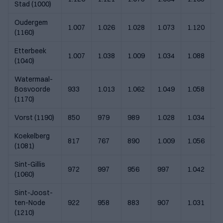
Stad (1000)
Oudergem
1.007
1.026
1.028
1.073
1.120
1
(1160)
Etterbeek
1.007
1.038
1.009
1.034
1.088
1
(1040)
Watermaal-
Bosvoorde
933
1.013
1.062
1.049
1.058
1
(1170)
Vorst (1190)
850
979
989
1.028
1.034
1
Koekelberg
817
767
890
1.009
1.056
1
(1081)
Sint-Gillis
972
997
956
997
1.042
1
(1060)
Sint-Joost-
ten-Node
922
958
883
907
1.031
1
(1210)