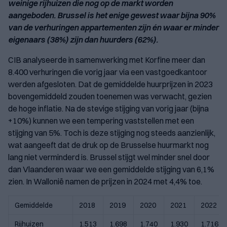
weinige rijhuizen die nog op de markt worden
aangeboden. Brussel is het enige gewest waar bijna 90%
van de verhuringen appartementen zijn én waar er minder
eigenaars (38%) zijn dan huurders (62%).
CIB analyseerde in samenwerking met Korfine meer dan
8.400 verhuringen die vorig jaar via een vastgoedkantoor
werden afgesloten. Dat de gemiddelde huurprijzen in 2023
bovengemiddeld zouden toenemen was verwacht, gezien
de hoge inflatie. Na de stevige stijging van vorig jaar (bijna
+10%) kunnen we een tempering vaststellen met een
stijging van 5%. Toch is deze stijging nog steeds aanzienlijk,
wat aangeeft dat de druk op de Brusselse huurmarkt nog
lang niet verminderd is. Brussel stijgt wel minder snel door
dan Vlaanderen waar we een gemiddelde stijging van 6,1%
zien. In Wallonië namen de prijzen in 2024 met 4,4% toe.
Gemiddelde
2018
2019
2020
2021
2022
Rijhuizen
1.513
1.698
1.740
1.930
1.716