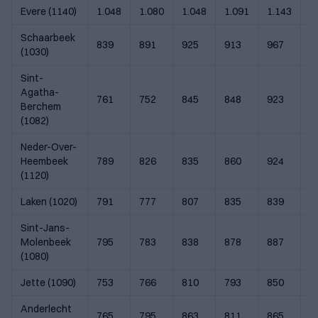
Evere (1140)
1.048
1.080
1.048
1.091
1.143
1
Schaarbeek
839
891
925
913
967
1
(1030)
Sint-
Agatha-
761
752
845
848
923
9
Berchem
(1082)
Neder-Over-
Heembeek
789
826
835
860
924
1
(1120)
Laken (1020)
791
777
807
835
839
9
Sint-Jans-
Molenbeek
795
783
838
878
887
1
(1080)
Jette (1090)
753
766
810
793
850
9
Anderlecht
765
795
863
811
865
9