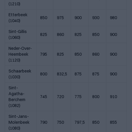
(1210)
Etterbeek
850
975
900
930
980
(1040)
Sint-Gillis
825
860
825
850
900
(1060)
Neder-Over-
Heembeek
795
825
850
860
900
(1120)
Schaarbeek
800
832,5
875
875
900
(1030)
Sint-
Agatha-
745
720
775
800
910
9
Berchem
(1082)
Sint-Jans-
Molenbeek
790
750
797,5
850
855
(1080)