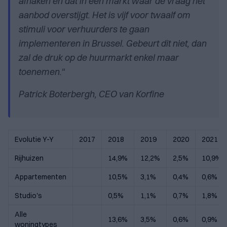
afhaken en dat in een markt waar de vraag het
aanbod overstijgt. Het is vijf voor twaalf om
stimuli voor verhuurders te gaan
implementeren in Brussel. Gebeurt dit niet, dan
zal de druk op de huurmarkt enkel maar
toenemen.“
Patrick Boterbergh, CEO van Korfine
Evolutie Y-Y
2017
2018
2019
2020
2021
Rijhuizen
14,9%
12,2%
2,5%
10,9%
Appartementen
10,5%
3,1%
0,4%
0,6%
Studio's
0,5%
1,1%
0,7%
1,8%
Alle
13,6%
3,5%
0,6%
0,9%
woningtypes