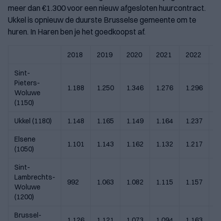
meer dan €1.300 voor een nieuw afgesloten huurcontract.
Ukkel is opnieuw de duurste Brusselse gemeente om te
huren. In Haren ben je het goedkoopst af.
2018
2019
2020
2021
2022
2
Sint-
Pieters-
1.188
1.250
1.346
1.276
1.296
1
Woluwe
(1150)
Ukkel (1180)
1.148
1.165
1.149
1.164
1.237
1
Elsene
1.101
1.143
1.162
1.132
1.217
1
(1050)
Sint-
Lambrechts-
992
1.063
1.082
1.115
1.157
1
Woluwe
(1200)
Brussel-
1.126
1.121
1.073
1.094
1.163
1