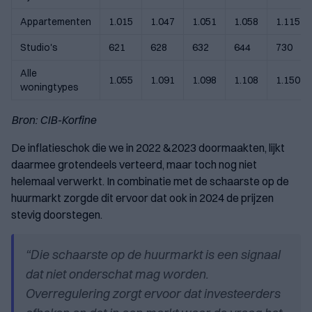
Appartementen
1.015
1.047
1.051
1.058
1.115
Studio's
621
628
632
644
730
Alle
1.055
1.091
1.098
1.108
1.150
woningtypes
Bron: CIB-Korfine
De inflatieschok die we in 2022 &2023 doormaakten, lijkt
daarmee grotendeels verteerd, maar toch nog niet
helemaal verwerkt. In combinatie met de schaarste op de
huurmarkt zorgde dit ervoor dat ook in 2024 de prijzen
stevig doorstegen.
“
Die schaarste op de huurmarkt is een signaal
dat niet onderschat mag worden.
Overregulering zorgt ervoor dat investeerders