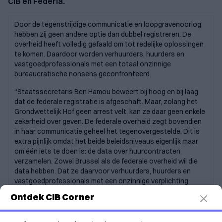
CIB en Federia
.
Door de tegenstrijdige communicatie en loopgravenoorlog
hebben zij geen andere optie dan dubbel registreren. De
overheid heeft volledig gefaald om tot redelijke oplossingen
te komen. Daardoor worden verhuurders, huurders en
vastgoedprofessionals met een totaal onzinnige
bureaucratische nonsens geconfronteerd.
“Staatssecretaris Ben Hamou beweert bij hoog en bij laag
dat de federale registratie is afgeschaft. Maar, zolang het
Grondwettelijk Hof geen arrest velt, kan ze daar geen enkele
zekerheid over geven. De federale overheid zegt bovendien
in haar communicatie geheel het tegenovergestelde. Dit is
extra pijnlijk omdat het beide beleidsniveaus eigenlijk maar
om één iets te doen is: de data over huurcontracten
verzamelen. Zowel Brussel als de federale overheid wil die
data hebben. Dat ze daarvoor verhuurders, huurders en
vastgoedprofessionals met een onzinnige verplichting
opzamelen, is op z’n best secundair”, zegt Kristophe Thijs,
Ontdek CIB Corner
directeur Communicatie bij CIB.
Sancties