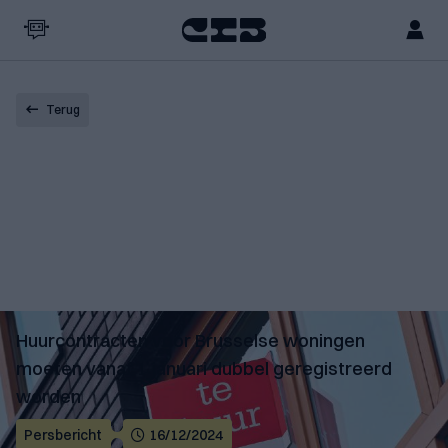
Terug
Huurcontracten voor Brusselse woningen
moeten vanaf 1 januari dubbel geregistreerd
worden
Persbericht
16/12/2024