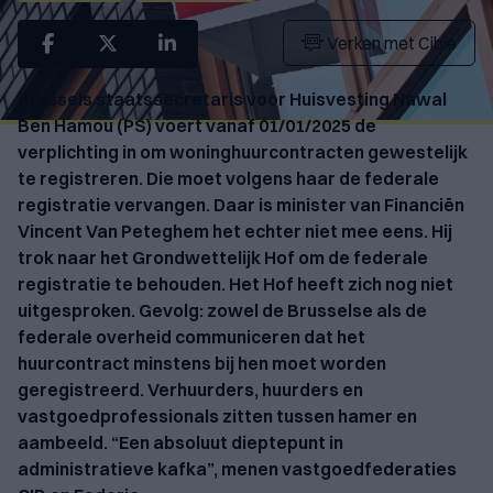
Verken met Cibie
Brussels staatssecretaris voor Huisvesting Nawal
Ben Hamou (PS) voert vanaf 01/01/2025 de
verplichting in om woninghuurcontracten gewestelijk
te registreren. Die moet volgens haar de federale
registratie vervangen. Daar is minister van Financiën
Vincent Van Peteghem het echter niet mee eens. Hij
trok naar het Grondwettelijk Hof om de federale
registratie te behouden. Het Hof heeft zich nog niet
uitgesproken. Gevolg: zowel de Brusselse als de
federale overheid communiceren dat het
huurcontract minstens bij hen moet worden
geregistreerd. Verhuurders, huurders en
vastgoedprofessionals zitten tussen hamer en
aambeeld. “Een absoluut dieptepunt in
administratieve kafka”, menen vastgoedfederaties