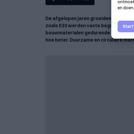
ontmoeti
en doen.
De afgelopen jaren groeiden het EPC-at
zoals E30 werden vaste begrippen. Het
Start
bouwmaterialen gedurende hun volledig
hoe beter. Duurzame en circulaire mat