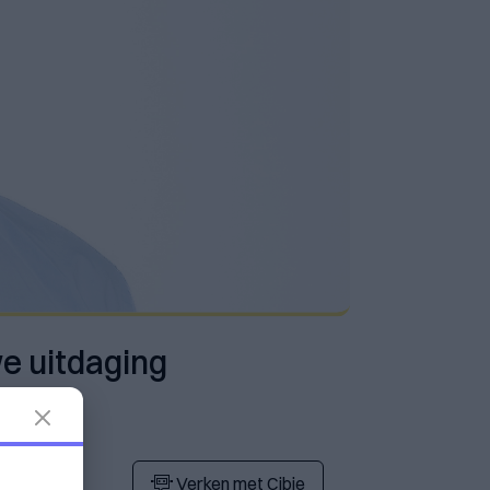
e uitdaging
Verken met Cibie