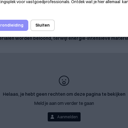
ngsplek voor vastgoedprofessionals. Ontdek wat je hier allemaal ka
test en het E-peil uit tot dé referenties voor energiezuin
 nieuwe M-peil wil daar nu een extra dimensie aan toevoeg
 rondleiding
Sluiten
e levenscyclus: van productie en transport tot hergebruik
erialen worden beloond, terwijl energie-intensieve materi
Helaas, je hebt geen rechten om deze pagina te bekijken
Meld je aan om verder te gaan
Aanmelden