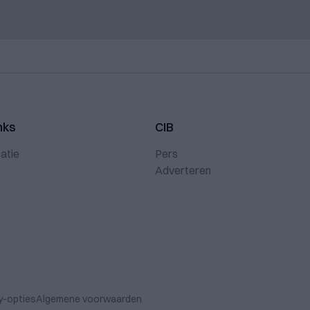
nks
CIB
atie
Pers
Adverteren
y-opties
Algemene voorwaarden