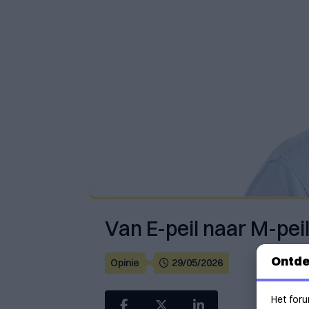
Van E-peil naar M-pei
Ontde
Opinie
29/05/2026
Het foru