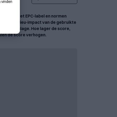
n vinden
ig wonen. Het EPC-label en normen
en: de milieu-impact van de gebruikte
 en recyclage. Hoe lager de score,
alen de score verhogen.