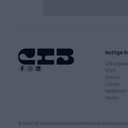
Nuttige li
CIB organis
VIVO
Oris NV
Covast
RealSmart
Spotto
© 2026 CIB Community
Cookie beleid
Privacybeleid
Uw privac