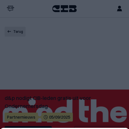
Terug
d&p nodigt CIB-leden gratis uit voor
Ondernemersdag
Partnernieuws
05/09/2025