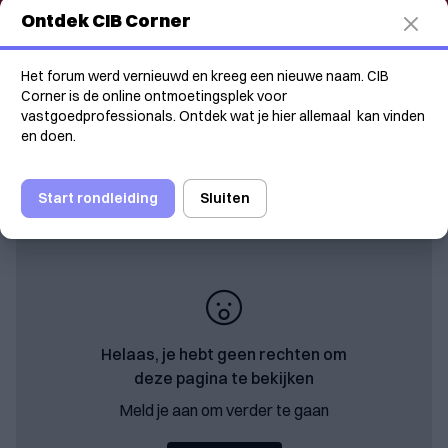
Verken met Cibie
Ontdek CIB Corner
Na hun recente deelname aan het Vastgoedcongres
Het forum werd vernieuwd en kreeg een nieuwe naam. CIB
nodigt onze toekomstige nieuwe partner d&p alle
Corner is de online ontmoetingsplek voor
CIB-leden uit op hun Ondernemersdag. Op
18
vastgoedprofessionals. Ontdek wat je hier allemaal kan vinden
september
snijden de specialisten van d&p actuele
en doen.
thema’s aan zoals digitalisatie, wetgeving en HR.
Start rondleiding
Sluiten
Helaas, je hebt geen rechten om
deze pagina te bekijken
Meld je aan om verder te gaan